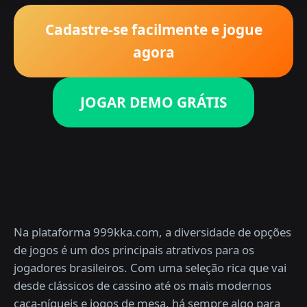
Cadastre-se facilmente e jogue
agora
JOGAR DEMO GRÁTIS
Na plataforma 999kka.com, a diversidade de opções
de jogos é um dos principais atrativos para os
jogadores brasileiros. Com uma seleção rica que vai
desde clássicos de cassino até os mais modernos
caça-níqueis e jogos de mesa, há sempre algo para