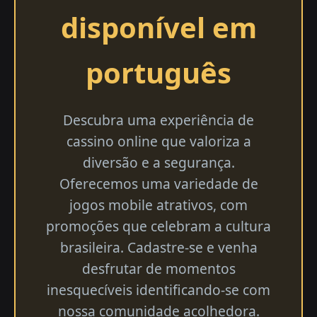
disponível em
português
Descubra uma experiência de
cassino online que valoriza a
diversão e a segurança.
Oferecemos uma variedade de
jogos mobile atrativos, com
promoções que celebram a cultura
brasileira. Cadastre-se e venha
desfrutar de momentos
inesquecíveis identificando-se com
nossa comunidade acolhedora.