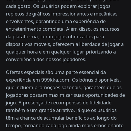
cada gosto. Os usuários podem explorar jogos
repletos de gráficos impressionantes e mecânicas
envolventes, garantindo uma experiência de
entretenimento completa. Além disso, os recursos
da plataforma, como jogos otimizados para
dispositivos móveis, oferecem a liberdade de jogar a
qualquer hora e em qualquer lugar, priorizando a
conveniência dos nossos jogadores.
Ofertas especiais são uma parte essencial da
experiência em 999kka.com. Os bônus disponíveis,
que incluem promoções sazonais, garantem que os
jogadores possam maximizar suas oportunidades de
jogo. A presença de recompensas de fidelidade
também é um grande atrativo, já que os usuários
têm a chance de acumular benefícios ao longo do
tempo, tornando cada jogo ainda mais emocionante.