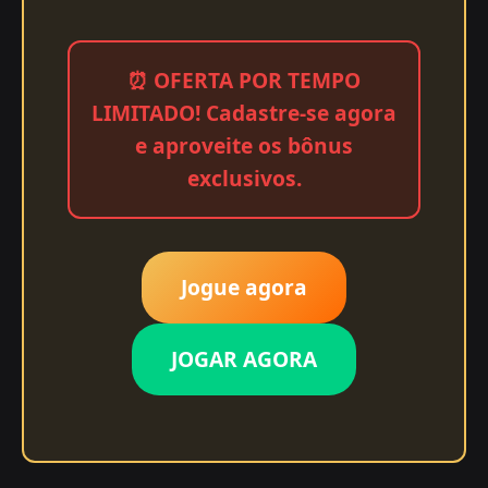
⏰ OFERTA POR TEMPO
LIMITADO! Cadastre-se agora
e aproveite os bônus
exclusivos.
Jogue agora
JOGAR AGORA