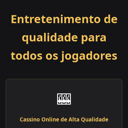
Entretenimento de
qualidade para
todos os jogadores
🎰
Cassino Online de Alta Qualidade