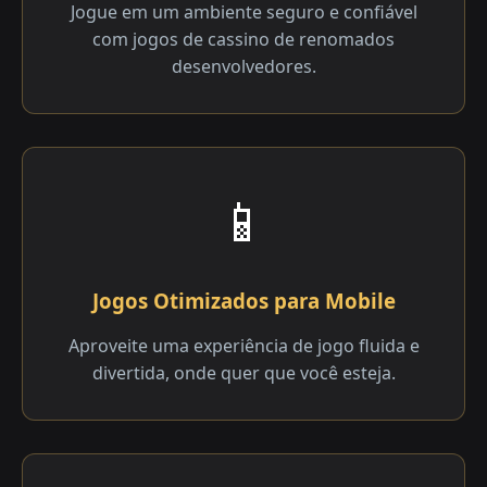
Jogue em um ambiente seguro e confiável
com jogos de cassino de renomados
desenvolvedores.
📱
Jogos Otimizados para Mobile
Aproveite uma experiência de jogo fluida e
divertida, onde quer que você esteja.