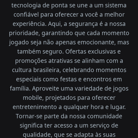
tecnologia de ponta se une a um sistema
confiável para oferecer a você a melhor
experiência. Aqui, a segurança é a nossa
prioridade, garantindo que cada momento
jogado seja não apenas emocionante, mas
também seguro. Ofertas exclusivas e
promoções atrativas se alinham com a
cultura brasileira, celebrando momentos
especiais como festas e encontros em
família. Aproveite uma variedade de jogos
mobile, projetados para oferecer
entretenimento a qualquer hora e lugar.
Tornar-se parte da nossa comunidade
significa ter acesso a um serviço de
qualidade, que se adapta às suas