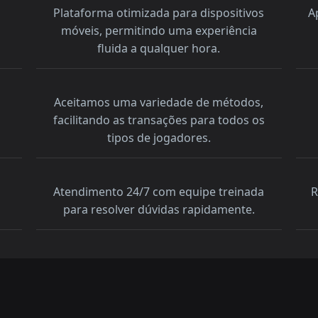
Plataforma otimizada para dispositivos
A
móveis, permitindo uma experiência
fluida a qualquer hora.
Aceitamos uma variedade de métodos,
facilitando as transações para todos os
tipos de jogadores.
Atendimento 24/7 com equipe treinada
R
para resolver dúvidas rapidamente.