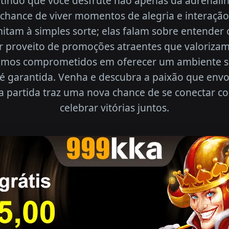
tindo que você desfrute não apenas da adrenali
hance de viver momentos de alegria e interação
mitam à simples sorte; elas falam sobre entender 
irar proveito de promoções atraentes que valoriza
tamos comprometidos em oferecer um ambiente se
 é garantida. Venha e descubra a paixão que env
a partida traz uma nova chance de se conectar 
celebrar vitórias juntos.