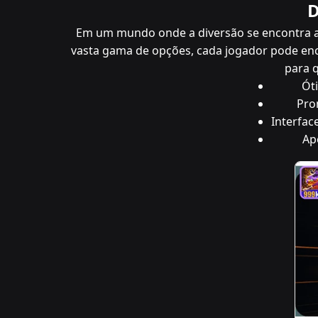
D
Em um mundo onde a diversão se encontra a 
vasta gama de opções, cada jogador pode encon
para 
Óti
Pro
Interfac
Ap