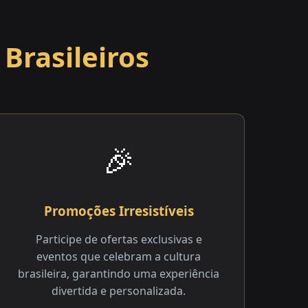
Brasileiros
🎉
Promoções Irresistíveis
Participe de ofertas exclusivas e
eventos que celebram a cultura
brasileira, garantindo uma experiência
divertida e personalizada.