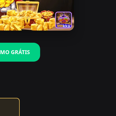
EMO GRÁTIS