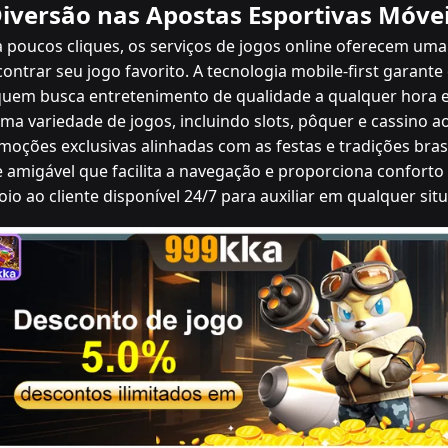
iversão nas Apostas Esportivas Móve
poucos cliques, os serviços de jogos online oferecem uma 
trar seu jogo favorito. A tecnologia mobile-first garante 
quem busca entretenimento de qualidade a qualquer hora e 
ma variedade de jogos, incluindo slots, pôquer e cassino ao
moções exclusivas alinhadas com as festas e tradições brasi
e amigável que facilita a navegação e proporciona conforto 
oio ao cliente disponível 24/7 para auxiliar em qualquer sit