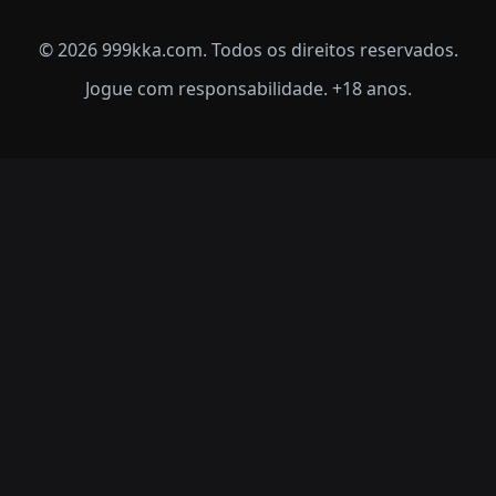
© 2026 999kka.com. Todos os direitos reservados.
Jogue com responsabilidade. +18 anos.