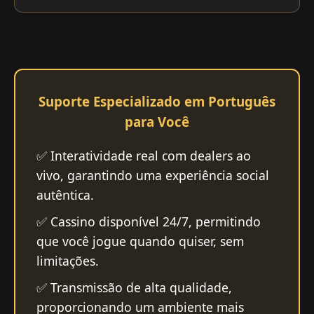
Suporte Especializado em Português
para Você
✅ Interatividade real com dealers ao
vivo, garantindo uma experiência social
autêntica.
✅ Cassino disponível 24/7, permitindo
que você jogue quando quiser, sem
limitações.
✅ Transmissão de alta qualidade,
proporcionando um ambiente mais