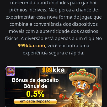
oferecendo oportunidades para ganhar
prêmios incríveis. Não perca a chance de
experimentar essa nova forma de jogar, que
combina a conveniência dos dispositivos
móveis com a autenticidade dos cassinos
físicos. A diversão está apenas a um cliqu No
999kka.com
, você encontra uma
experiência segura e rápida.