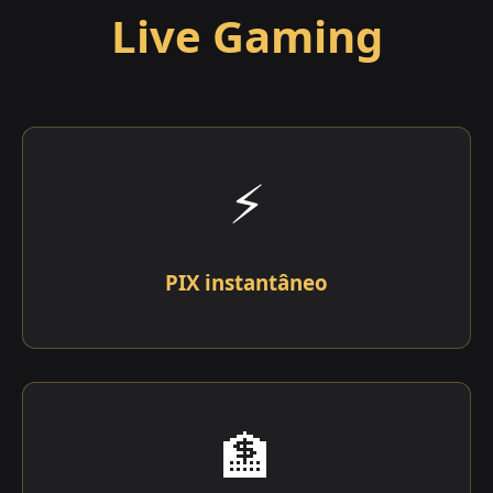
Live Gaming
⚡
PIX instantâneo
🏦