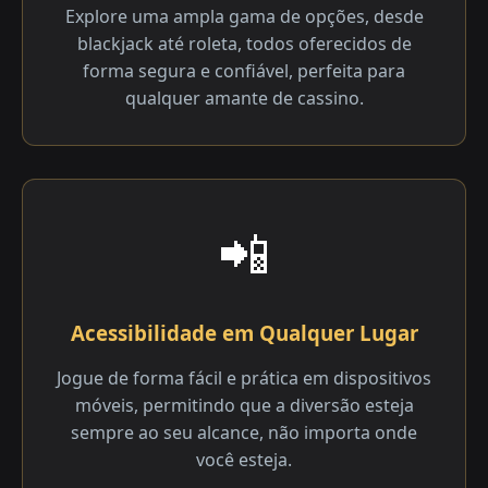
Explore uma ampla gama de opções, desde
blackjack até roleta, todos oferecidos de
forma segura e confiável, perfeita para
qualquer amante de cassino.
📲
Acessibilidade em Qualquer Lugar
Jogue de forma fácil e prática em dispositivos
móveis, permitindo que a diversão esteja
sempre ao seu alcance, não importa onde
você esteja.