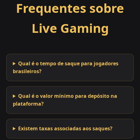
Frequentes sobre
Live Gaming
Qual é o tempo de saque para jogadores
brasileiros?
Qual é o valor mínimo para depósito na
plataforma?
Existem taxas associadas aos saques?