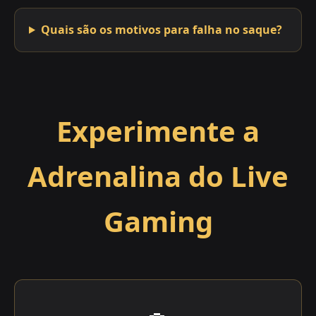
Quais são os motivos para falha no saque?
Experimente a
Adrenalina do Live
Gaming