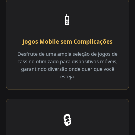
📱
Jogos Mobile sem Complicações
Desfrute de uma ampla seleção de jogos de
cassino otimizado para dispositivos móveis,
garantindo diversão onde quer que você
esteja.
🔒