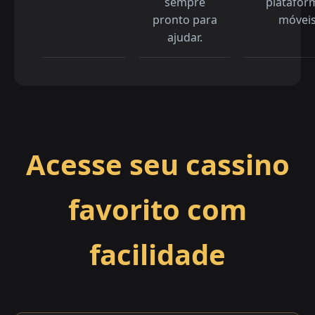
sempre
platafor
pronto para
móveis
ajudar.
Acesse seu cassino
favorito com
facilidade