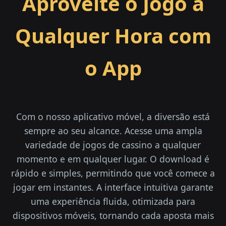
Aproveite o Jogo a
Qualquer Hora com
o App
Com o nosso aplicativo móvel, a diversão está
sempre ao seu alcance. Acesse uma ampla
variedade de jogos de cassino a qualquer
momento e em qualquer lugar. O download é
rápido e simples, permitindo que você comece a
jogar em instantes. A interface intuitiva garante
uma experiência fluida, otimizada para
dispositivos móveis, tornando cada aposta mais