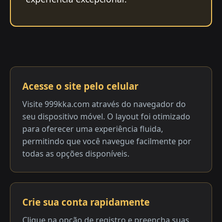
Acesse o site pelo celular
Visite 999kka.com através do navegador do
seu dispositivo móvel. O layout foi otimizado
para oferecer uma experiência fluida,
permitindo que você navegue facilmente por
todas as opções disponíveis.
Crie sua conta rapidamente
Clique na opção de registro e preencha suas