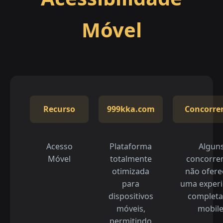
Móvel
Recurso
999kka.com
Concorre
Acesso
Plataforma
Algun
Móvel
totalmente
concorre
otimizada
não ofer
para
uma experi
dispositivos
completa
móveis,
mobile
permitindo